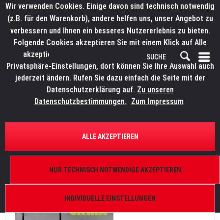
Wir verwenden Cookies. Einige davon sind technisch notwendig
(z.B. für den Warenkorb), andere helfen uns, unser Angebot zu
verbessern und Ihnen ein besseres Nutzererlebnis zu bieten.
Folgende Cookies akzeptieren Sie mit einem Klick auf Alle
akzeptieren. Weitere Informationen finden Sie in den
Privatsphäre-Einstellungen, dort können Sie Ihre Auswahl auch
jederzeit ändern. Rufen Sie dazu einfach die Seite mit der
Datenschutzerklärung auf.
Zu unseren
News
Datenschutzbestimmungen.
Zum Impressum
FILTERN
ALLE AKZEPTIEREN
CRMX² – Die nächste Generation von Wireless DMX
NUR TECHNISCH NOTWENDIGE AKZEPTIEREN
Von: Bianca Wilmsmann
26.09.25 16:00
0 Kommentare
INDIVIDUELLE EINSTELLUNGEN