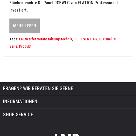
Flächenleuchte KL Panel RGBWLC von ELATION Professional
investiert.
MEHR LESEN
Tags:
Lautwerfer Veranstaltungstechnik
,
TLT EVENT AG
,
KL Panel
,
KL
Serie
,
Produkt
FRAGEN? WIR BERATEN SIE GERNE.
INFORMATIONEN
SHOP SERVICE