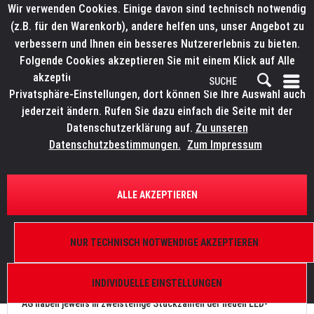
Wir verwenden Cookies. Einige davon sind technisch notwendig
(z.B. für den Warenkorb), andere helfen uns, unser Angebot zu
verbessern und Ihnen ein besseres Nutzererlebnis zu bieten.
Folgende Cookies akzeptieren Sie mit einem Klick auf Alle
akzeptieren. Weitere Informationen finden Sie in den
Privatsphäre-Einstellungen, dort können Sie Ihre Auswahl auch
jederzeit ändern. Rufen Sie dazu einfach die Seite mit der
Datenschutzerklärung auf.
Zu unseren
News
Datenschutzbestimmungen.
Zum Impressum
FILTERN
ALLE AKZEPTIEREN
ELATION KL Panel bei Lautwerfer und TLT
NUR TECHNISCH NOTWENDIGE AKZEPTIEREN
Von: Bianca Wilmsmann
04.10.20 16:30
0 Kommentare
INDIVIDUELLE EINSTELLUNGEN
Die Lautwerfer Veranstaltungstechnik GmbH und die TLT Event
AG haben jeweils in zweistellige Stückzahlen der neuen LED-