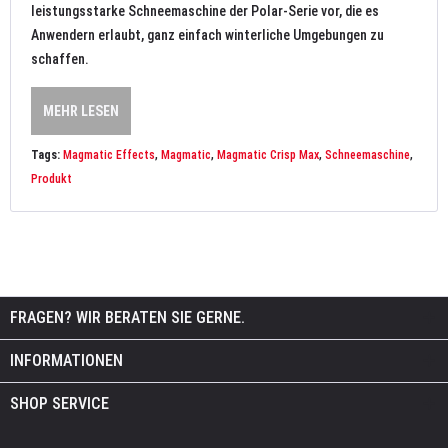
leistungsstarke Schneemaschine der Polar-Serie vor, die es
Anwendern erlaubt, ganz einfach winterliche Umgebungen zu
schaffen.
MEHR LESEN
Tags:
Magmatic Effects
,
Magmatic
,
Magmatic Crisp Max
,
Schneemaschine
,
Produkt
FRAGEN? WIR BERATEN SIE GERNE.
INFORMATIONEN
SHOP SERVICE