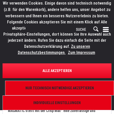
Wir verwenden Cookies. Einige davon sind technisch notwendig
(z.B. für den Warenkorb), andere helfen uns, unser Angebot zu
verbessern und Ihnen ein besseres Nutzererlebnis zu bieten.
Folgende Cookies akzeptieren Sie mit einem Klick auf Alle
akzeptieren. Weitere Informationen finden Sie in den
Privatsphäre-Einstellungen, dort können Sie Ihre Auswahl auch
jederzeit ändern. Rufen Sie dazu einfach die Seite mit der
Datenschutzerklärung auf.
Zu unseren
News
Datenschutzbestimmungen.
Zum Impressum
FILTERN
ALLE AKZEPTIEREN
Wenn Frau Holle nicht mitspielt: MAGMATIC Crisp
Max
NUR TECHNISCH NOTWENDIGE AKZEPTIEREN
Von: Bianca Wilmsmann
26.11.20 11:00
0 Kommentare
INDIVIDUELLE EINSTELLUNGEN
MAGMATIC stellt mit der Crisp Max™ eine zuverlässige und