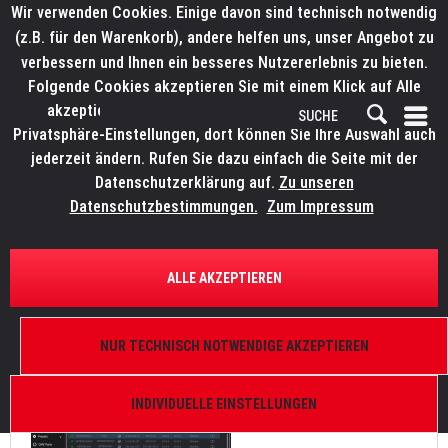
Wir verwenden Cookies. Einige davon sind technisch notwendig
(z.B. für den Warenkorb), andere helfen uns, unser Angebot zu
verbessern und Ihnen ein besseres Nutzererlebnis zu bieten.
Folgende Cookies akzeptieren Sie mit einem Klick auf Alle
akzeptieren. Weitere Informationen finden Sie in den
Privatsphäre-Einstellungen, dort können Sie Ihre Auswahl auch
jederzeit ändern. Rufen Sie dazu einfach die Seite mit der
Datenschutzerklärung auf.
Zu unseren
News
Datenschutzbestimmungen.
Zum Impressum
FILTERN
ALLE AKZEPTIEREN
OBSIDIAN Netron CLU macht Netron-Verwaltung
zum Kinderspiel
NUR TECHNISCH NOTWENDIGE AKZEPTIEREN
Von: Bianca Wilmsmann
07.06.24 16:30
0 Kommentare
INDIVIDUELLE EINSTELLUNGEN