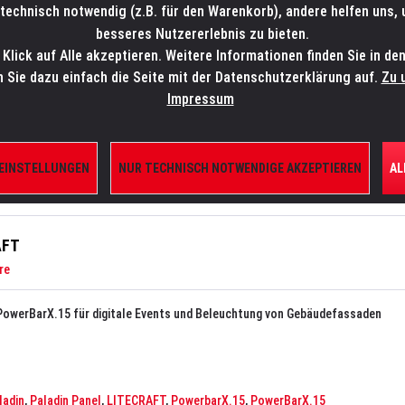
technisch notwendig (z.B. für den Warenkorb), andere helfen uns,
SALES-HOTLINE: +49 5451 5900-800
24/7: sales@lmp.de
besseres Nutzererlebnis zu bieten.
lick auf Alle akzeptieren. Weitere Informationen finden Sie in de
TE/SHOP
MARKEN
AKTUELLES
SERVICE
ÜBE
n Sie dazu einfach die Seite mit der Datenschutzerklärung auf.
Zu 
Impressum
 EINSTELLUNGEN
NUR TECHNISCH NOTWENDIGE AKZEPTIEREN
AL
AFT
re
 PowerBarX.15 für digitale Events und Beleuchtung von Gebäudefassaden
ladin
,
Paladin Panel
,
LITECRAFT
,
PowerbarX.15
,
PowerBarX.15