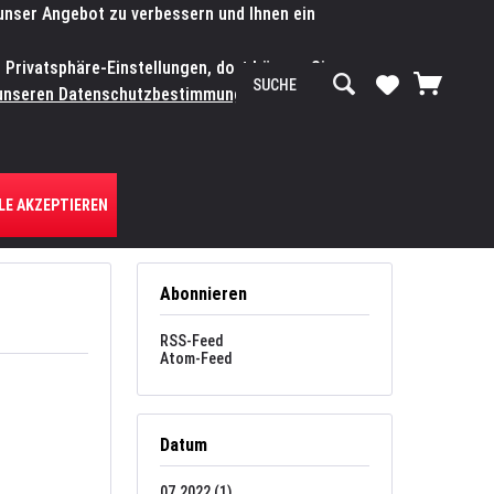
 unser Angebot zu verbessern und Ihnen ein
SERVICE-WERKSTATT
Service/Hilfe
Mein Konto
n Privatsphäre-Einstellungen, dort können Sie
R UNS
unseren Datenschutzbestimmungen.
Zum
LE AKZEPTIEREN
Abonnieren
RSS-Feed
Atom-Feed
Datum
07.2022 (1)