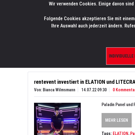
Wir verwenden Cookies. Einige davon sind 
LMP
.
ONLINE-SHOP
Folgende Cookies akzeptieren Sie mit einem K
HOME
PRODUK
Ihre Auswahl auch jederzeit ändern. Rufe
Aktuelles
News
INDIVIDUELLE
rentevent investiert in ELATION und LITECR
Von: Bianca Wilmsmann
14.07.22 09:30
0 Kommenta
Paladin Panel und
MEHR LESEN
Tags:
ELATION
,
Pa