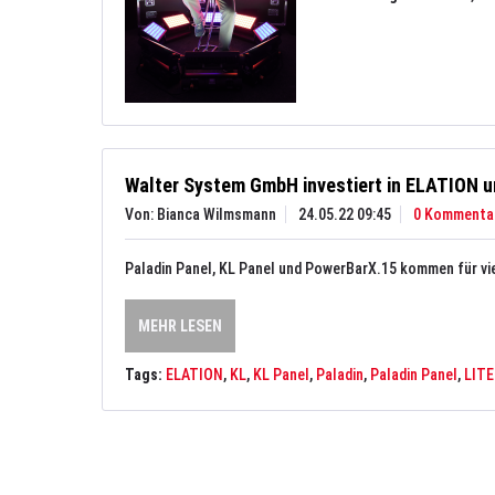
Walter System GmbH investiert in ELATION 
Von: Bianca Wilmsmann
24.05.22 09:45
0 Kommenta
Paladin Panel, KL Panel und PowerBarX.15 kommen für vi
MEHR LESEN
Tags:
ELATION
,
KL
,
KL Panel
,
Paladin
,
Paladin Panel
,
LIT