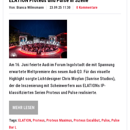
ELATION Proteus und Pulse in Szene
Von: Bianca Wilmsmann
23.09.25 11:30
0 Kommentare
Am 16. Juni feierte Audi im Forum Ingolstadt die mit Spannung
erwartete Weltpremiere des neuen Audi Q3. Für das visuelle
Highlight sorgte Lichtdesigner Chris Moylan (Sunrise Studios),
der die Inszenierung mit Scheinwerfern aus ELATIONs IP-
klassifizierten Serien Proteus und Pulse realisierte.
MEHR LESEN
Tags:
ELATION
,
Proteus
,
Proteus Maximus
,
Proteus Excalibut
,
Pulse
,
Pulse
Bar L