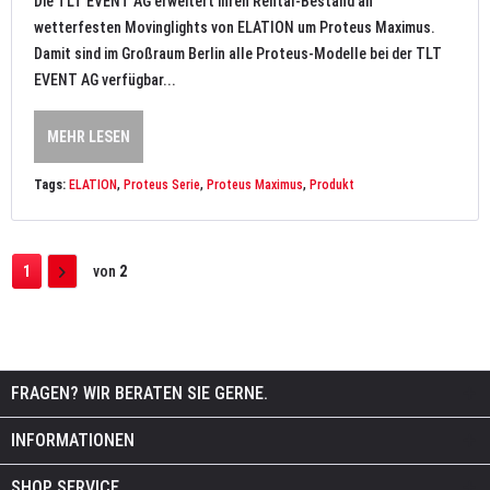
Die TLT EVENT AG erweitert ihren Rental-Bestand an
wetterfesten Movinglights von ELATION um Proteus Maximus.
Damit sind im Großraum Berlin alle Proteus-Modelle bei der TLT
EVENT AG verfügbar...
MEHR LESEN
Tags:
ELATION
,
Proteus Serie
,
Proteus Maximus
,
Produkt
1
von
2
FRAGEN? WIR BERATEN SIE GERNE.
INFORMATIONEN
SHOP SERVICE