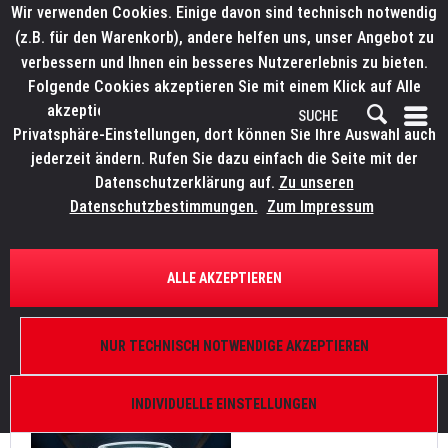
Wir verwenden Cookies. Einige davon sind technisch notwendig
(z.B. für den Warenkorb), andere helfen uns, unser Angebot zu
verbessern und Ihnen ein besseres Nutzererlebnis zu bieten.
Folgende Cookies akzeptieren Sie mit einem Klick auf Alle
akzeptieren. Weitere Informationen finden Sie in den
Privatsphäre-Einstellungen, dort können Sie Ihre Auswahl auch
jederzeit ändern. Rufen Sie dazu einfach die Seite mit der
Datenschutzerklärung auf.
Zu unseren
News
Datenschutzbestimmungen.
Zum Impressum
FILTERN
ALLE AKZEPTIEREN
Crypto.com Arena setzt für neues Lichtkonzept auf
140 Proteus Movinglights
NUR TECHNISCH NOTWENDIGE AKZEPTIEREN
Von: Bianca Wilmsmann
13.01.26 11:45
0 Kommentare
INDIVIDUELLE EINSTELLUNGEN