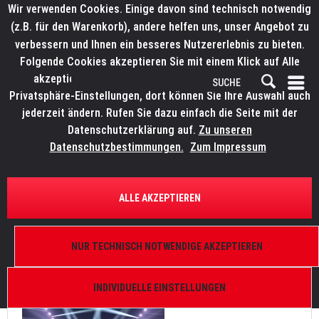
Wir verwenden Cookies. Einige davon sind technisch notwendig
(z.B. für den Warenkorb), andere helfen uns, unser Angebot zu
verbessern und Ihnen ein besseres Nutzererlebnis zu bieten.
Folgende Cookies akzeptieren Sie mit einem Klick auf Alle
akzeptieren. Weitere Informationen finden Sie in den
Privatsphäre-Einstellungen, dort können Sie Ihre Auswahl auch
jederzeit ändern. Rufen Sie dazu einfach die Seite mit der
Datenschutzerklärung auf.
Zu unseren
News
Datenschutzbestimmungen.
Zum Impressum
FILTERN
ALLE AKZEPTIEREN
Wu-Tang Clan’s „The Final Chamber“ Abschiedstour
mit ELATION
NUR TECHNISCH NOTWENDIGE AKZEPTIEREN
Von: Bianca Wilmsmann
12.09.25 11:00
0 Kommentare
INDIVIDUELLE EINSTELLUNGEN