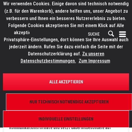
Wir verwenden Cookies. Einige davon sind technisch notwendig
(z.B. für den Warenkorb), andere helfen uns, unser Angebot zu
verbessern und Ihnen ein besseres Nutzererlebnis zu bieten.
Folgende Cookies akzeptieren Sie mit einem Klick auf Alle
akzeptieren. Weitere Informationen finden Sie in den
Privatsphäre-Einstellungen, dort können Sie Ihre Auswahl auch
jederzeit ändern. Rufen Sie dazu einfach die Seite mit der
Datenschutzerklärung auf.
Zu unseren
News
Datenschutzbestimmungen.
Zum Impressum
FILTERN
ALLE AKZEPTIEREN
TVL Panels in Studios der Carl Group
NUR TECHNISCH NOTWENDIGE AKZEPTIEREN
Von: Bianca Wilmsmann
23.02.21 14:00
0 Kommentare
INDIVIDUELLE EINSTELLUNGEN
Die Carl Group betreibt mittlerweile drei Studios für digitale
Kommunikationsformate und setzt dabei insbesondere auf