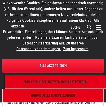
Wir verwenden Cookies. Einige davon sind technisch notwendig
(z.B. für den Warenkorb), andere helfen uns, unser Angebot zu
verbessern und Ihnen ein besseres Nutzererlebnis zu bieten.
Folgende Cookies akzeptieren Sie mit einem Klick auf Alle
akzeptieren. Weitere Informationen finden Sie in den
Privatsphäre-Einstellungen, dort können Sie Ihre Auswahl auch
jederzeit ändern. Rufen Sie dazu einfach die Seite mit der
Datenschutzerklärung auf.
Zu unseren
News
Datenschutzbestimmungen.
Zum Impressum
FILTERN
ALLE AKZEPTIEREN
Mit Förderung jetzt in Raumluftreiniger investieren
NUR TECHNISCH NOTWENDIGE AKZEPTIEREN
Von: Bianca Wilmsmann
22.03.21 10:00
0 Kommentare
INDIVIDUELLE EINSTELLUNGEN
Der Gesetzgeber fördert derzeit Investitionen in hygienische
Maßnahmen im Rahmen der Überbrückungshilfe III. Dies betrifft