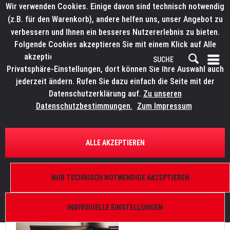
Wir verwenden Cookies. Einige davon sind technisch notwendig
(z.B. für den Warenkorb), andere helfen uns, unser Angebot zu
verbessern und Ihnen ein besseres Nutzererlebnis zu bieten.
Folgende Cookies akzeptieren Sie mit einem Klick auf Alle
akzeptieren. Weitere Informationen finden Sie in den
Privatsphäre-Einstellungen, dort können Sie Ihre Auswahl auch
jederzeit ändern. Rufen Sie dazu einfach die Seite mit der
Datenschutzerklärung auf.
Zu unseren
News
Datenschutzbestimmungen.
Zum Impressum
FILTERN
ALLE AKZEPTIEREN
TLT Event AG investiert in ELATION Pulse Panel FX
und KL Cyc L
NUR TECHNISCH NOTWENDIGE AKZEPTIEREN
Von: Bianca Wilmsmann
25.07.25 10:15
0 Kommentare
INDIVIDUELLE EINSTELLUNGEN