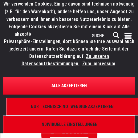
Wir verwenden Cookies. Einige davon sind technisch notwendig
(z.B. für den Warenkorb), andere helfen uns, unser Angebot zu
verbessern und Ihnen ein besseres Nutzererlebnis zu bieten.
Folgende Cookies akzeptieren Sie mit einem Klick auf Alle
akzeptieren. Weitere Informationen finden Sie in den
Privatsphäre-Einstellungen, dort können Sie Ihre Auswahl auch
jederzeit ändern. Rufen Sie dazu einfach die Seite mit der
Datenschutzerklärung auf.
Zu unseren
Datenschutzbestimmungen.
Zum Impressum
ÜBERSICHT
STOCKCLEARING
DOUGHTY Trigger Clamp Basic
ALLE AKZEPTIEREN
200 kg, silber, TÜV, T58860
NUR TECHNISCH NOTWENDIGE AKZEPTIEREN
INDIVIDUELLE EINSTELLUNGEN