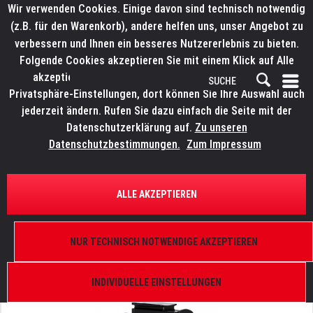
Wir verwenden Cookies. Einige davon sind technisch notwendig
(z.B. für den Warenkorb), andere helfen uns, unser Angebot zu
verbessern und Ihnen ein besseres Nutzererlebnis zu bieten.
Folgende Cookies akzeptieren Sie mit einem Klick auf Alle
akzeptieren. Weitere Informationen finden Sie in den
Privatsphäre-Einstellungen, dort können Sie Ihre Auswahl auch
jederzeit ändern. Rufen Sie dazu einfach die Seite mit der
Datenschutzerklärung auf.
Zu unseren
Datenschutzbestimmungen.
Zum Impressum
ÜBERSICHT
BLINDER, STROBES UND EFFEKTE
ALLE AKZEPTIEREN
ELATION SOL I Blinder
Schnellverbinder
NUR TECHNISCH NOTWENDIGE AKZEPTIEREN
INDIVIDUELLE EINSTELLUNGEN