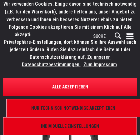
Wir verwenden Cookies. Einige davon sind technisch notwendig
(z.B. für den Warenkorb), andere helfen uns, unser Angebot zu
verbessern und Ihnen ein besseres Nutzererlebnis zu bieten.
Folgende Cookies akzeptieren Sie mit einem Klick auf Alle
akzeptieren. Weitere Informationen finden Sie in den
Privatsphäre-Einstellungen, dort können Sie Ihre Auswahl auch
jederzeit ändern. Rufen Sie dazu einfach die Seite mit der
Datenschutzerklärung auf.
Zu unseren
Datenschutzbestimmungen.
Zum Impressum
ÜBERSICHT
BLINDER, STROBES UND EFFEKTE
ALLE AKZEPTIEREN
ELATION SOL I Blinder
Rahmen 2-Fach
NUR TECHNISCH NOTWENDIGE AKZEPTIEREN
INDIVIDUELLE EINSTELLUNGEN