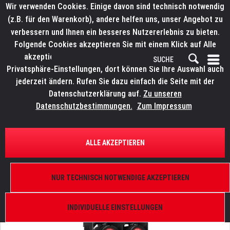
Wir verwenden Cookies. Einige davon sind technisch notwendig
(z.B. für den Warenkorb), andere helfen uns, unser Angebot zu
verbessern und Ihnen ein besseres Nutzererlebnis zu bieten.
Folgende Cookies akzeptieren Sie mit einem Klick auf Alle
akzeptieren. Weitere Informationen finden Sie in den
Privatsphäre-Einstellungen, dort können Sie Ihre Auswahl auch
jederzeit ändern. Rufen Sie dazu einfach die Seite mit der
Datenschutzerklärung auf.
Zu unseren
Datenschutzbestimmungen.
Zum Impressum
ÜBERSICHT
BLINDER, STROBES UND EFFEKTE
ALLE AKZEPTIEREN
ELATION SOL IV Blinder
4x 350 W RGBLAW, 46/52°, DMX 512-A (RDM),
NUR TECHNISCH NOTWENDIGE AKZEPTIEREN
schwarz
INDIVIDUELLE EINSTELLUNGEN