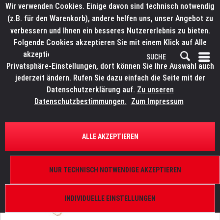
Wir verwenden Cookies. Einige davon sind technisch notwendig
(z.B. für den Warenkorb), andere helfen uns, unser Angebot zu
verbessern und Ihnen ein besseres Nutzererlebnis zu bieten.
Folgende Cookies akzeptieren Sie mit einem Klick auf Alle
akzeptieren. Weitere Informationen finden Sie in den
Privatsphäre-Einstellungen, dort können Sie Ihre Auswahl auch
jederzeit ändern. Rufen Sie dazu einfach die Seite mit der
Datenschutzerklärung auf.
Zu unseren
Datenschutzbestimmungen.
Zum Impressum
ÜBERSICHT
ERSATZTEILE
ELATION 9900010758
ALLE AKZEPTIEREN
KL Fresnel 4 CW, LED
NUR TECHNISCH NOTWENDIGE AKZEPTIEREN
INDIVIDUELLE EINSTELLUNGEN