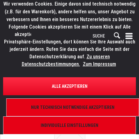
Wir verwenden Cookies. Einige davon sind technisch notwendig
(z.B. für den Warenkorb), andere helfen uns, unser Angebot zu
verbessern und Ihnen ein besseres Nutzererlebnis zu bieten.
Folgende Cookies akzeptieren Sie mit einem Klick auf Alle
akzeptieren. Weitere Informationen finden Sie in den
Privatsphäre-Einstellungen, dort können Sie Ihre Auswahl auch
jederzeit ändern. Rufen Sie dazu einfach die Seite mit der
Datenschutzerklärung auf.
Zu unseren
Datenschutzbestimmungen.
Zum Impressum
ÜBERSICHT
ERSATZTEILE
ELATION 9900004774
ALLE AKZEPTIEREN
Platinum Wash LED Zoom, IC HY0469/2U01V11 für
PCB0297
NUR TECHNISCH NOTWENDIGE AKZEPTIEREN
INDIVIDUELLE EINSTELLUNGEN