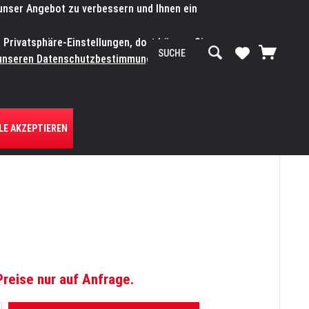
 unser Angebot zu verbessern und Ihnen ein
SERVICE-WERKSTATT
Service/Hilfe
Mein Konto
n Privatsphäre-Einstellungen, dort können Sie
R UNS
unseren Datenschutzbestimmungen.
Zum
LE AKZEPTIEREN
Preise nur auf Anfrage.