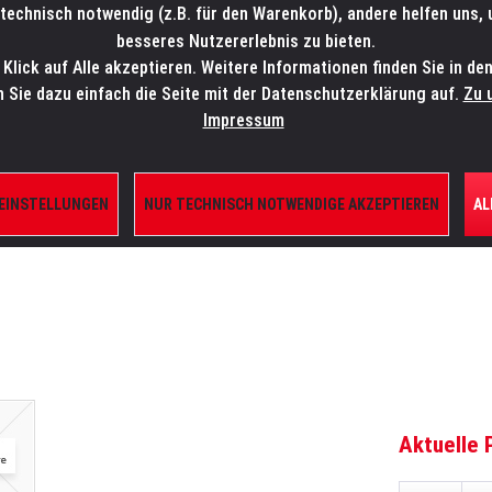
technisch notwendig (z.B. für den Warenkorb), andere helfen uns,
SALES-HOTLINE: +49 5451 5900-800
24/7: sales@lmp.de
besseres Nutzererlebnis zu bieten.
lick auf Alle akzeptieren. Weitere Informationen finden Sie in de
TE/SHOP
MARKEN
AKTUELLES
SERVICE
ÜBE
n Sie dazu einfach die Seite mit der Datenschutzerklärung auf.
Zu 
Impressum
 EINSTELLUNGEN
NUR TECHNISCH NOTWENDIGE AKZEPTIEREN
AL
ILE
Aktuelle 