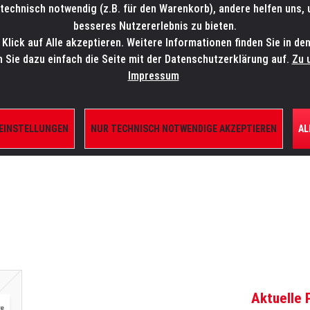
technisch notwendig (z.B. für den Warenkorb), andere helfen uns,
SALES-HOTLINE: +49 5451 5900-800
24/7: sales@lmp.de
besseres Nutzererlebnis zu bieten.
lick auf Alle akzeptieren. Weitere Informationen finden Sie in de
TE/SHOP
MARKEN
AKTUELLES
SERVICE
ÜBE
n Sie dazu einfach die Seite mit der Datenschutzerklärung auf.
Zu 
Impressum
 EINSTELLUNGEN
NUR TECHNISCH NOTWENDIGE AKZEPTIEREN
AL
ILE
Aktuelle 