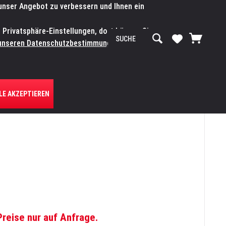
 unser Angebot zu verbessern und Ihnen ein
SERVICE-WERKSTATT
Service/Hilfe
Mein Konto
n Privatsphäre-Einstellungen, dort können Sie
R UNS
unseren Datenschutzbestimmungen.
Zum
LE AKZEPTIEREN
Preise nur auf Anfrage.