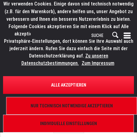
Wir verwenden Cookies. Einige davon sind technisch notwendig
(z.B. für den Warenkorb), andere helfen uns, unser Angebot zu
verbessern und Ihnen ein besseres Nutzererlebnis zu bieten.
Folgende Cookies akzeptieren Sie mit einem Klick auf Alle
akzeptieren. Weitere Informationen finden Sie in den
Privatsphäre-Einstellungen, dort können Sie Ihre Auswahl auch
jederzeit ändern. Rufen Sie dazu einfach die Seite mit der
Datenschutzerklärung auf.
Zu unseren
Datenschutzbestimmungen.
Zum Impressum
ÜBERSICHT
ERSATZTEILE
WORK LW 465 R
ALLE AKZEPTIEREN
Aufkleber Typenschild kompl.
NUR TECHNISCH NOTWENDIGE AKZEPTIEREN
INDIVIDUELLE EINSTELLUNGEN