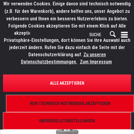
Wir verwenden Cookies. Einige davon sind technisch notwendig
(z.B. für den Warenkorb), andere helfen uns, unser Angebot zu
verbessern und Ihnen ein besseres Nutzererlebnis zu bieten.
Folgende Cookies akzeptieren Sie mit einem Klick auf Alle
akzeptieren. Weitere Informationen finden Sie in den
Privatsphäre-Einstellungen, dort können Sie Ihre Auswahl auch
jederzeit ändern. Rufen Sie dazu einfach die Seite mit der
Datenschutzerklärung auf.
Zu unseren
Datenschutzbestimmungen.
Zum Impressum
ÜBERSICHT
ERSATZTEILE
HIGH END SYSTEMS Stepper Motor
ALLE AKZEPTIEREN
17PM-K310-36VS, 99270070, Alnico 02V, Achslänge
13 mm
NUR TECHNISCH NOTWENDIGE AKZEPTIEREN
INDIVIDUELLE EINSTELLUNGEN