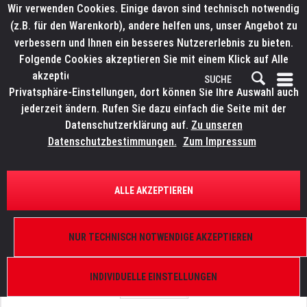
Wir verwenden Cookies. Einige davon sind technisch notwendig
(z.B. für den Warenkorb), andere helfen uns, unser Angebot zu
verbessern und Ihnen ein besseres Nutzererlebnis zu bieten.
Folgende Cookies akzeptieren Sie mit einem Klick auf Alle
akzeptieren. Weitere Informationen finden Sie in den
Privatsphäre-Einstellungen, dort können Sie Ihre Auswahl auch
jederzeit ändern. Rufen Sie dazu einfach die Seite mit der
Datenschutzerklärung auf.
Zu unseren
Datenschutzbestimmungen.
Zum Impressum
ÜBERSICHT
ERSATZTEILE
WORK Umlenkrollen
ALLE AKZEPTIEREN
Rolle Ø100mm außen, LW 290 R
NUR TECHNISCH NOTWENDIGE AKZEPTIEREN
INDIVIDUELLE EINSTELLUNGEN