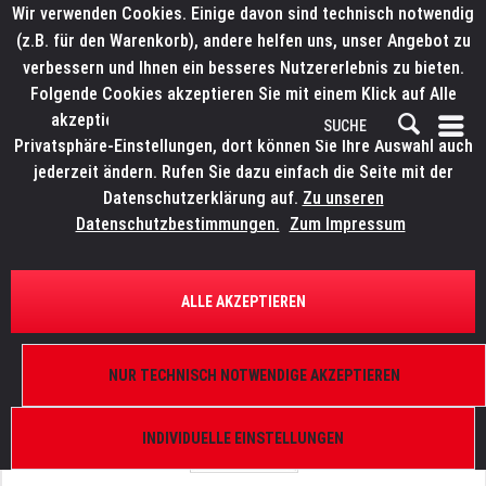
Wir verwenden Cookies. Einige davon sind technisch notwendig
(z.B. für den Warenkorb), andere helfen uns, unser Angebot zu
verbessern und Ihnen ein besseres Nutzererlebnis zu bieten.
Folgende Cookies akzeptieren Sie mit einem Klick auf Alle
akzeptieren. Weitere Informationen finden Sie in den
Privatsphäre-Einstellungen, dort können Sie Ihre Auswahl auch
jederzeit ändern. Rufen Sie dazu einfach die Seite mit der
Datenschutzerklärung auf.
Zu unseren
Datenschutzbestimmungen.
Zum Impressum
ÜBERSICHT
ERSATZTEILE
WORK LW 150 / 155
ALLE AKZEPTIEREN
Ausleger (nur Rohr) silber
NUR TECHNISCH NOTWENDIGE AKZEPTIEREN
INDIVIDUELLE EINSTELLUNGEN