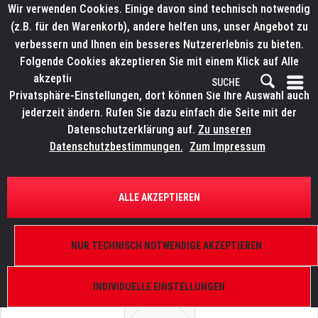
Wir verwenden Cookies. Einige davon sind technisch notwendig
(z.B. für den Warenkorb), andere helfen uns, unser Angebot zu
verbessern und Ihnen ein besseres Nutzererlebnis zu bieten.
Folgende Cookies akzeptieren Sie mit einem Klick auf Alle
akzeptieren. Weitere Informationen finden Sie in den
Privatsphäre-Einstellungen, dort können Sie Ihre Auswahl auch
jederzeit ändern. Rufen Sie dazu einfach die Seite mit der
Datenschutzerklärung auf.
Zu unseren
Datenschutzbestimmungen.
Zum Impressum
ÜBERSICHT
ERSATZTEILE
WORK Umlenkrolle
ALLE AKZEPTIEREN
Rolle Ø50 mm innen, LW 150 R,, LW 155 R, LW 142
R, LW 330
NUR TECHNISCH NOTWENDIGE AKZEPTIEREN
INDIVIDUELLE EINSTELLUNGEN