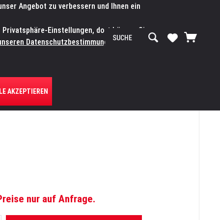
 unser Angebot zu verbessern und Ihnen ein
SERVICE-WERKSTATT
Service/Hilfe
Mein Konto
n Privatsphäre-Einstellungen, dort können Sie
R UNS
unseren Datenschutzbestimmungen.
Zum
LE AKZEPTIEREN
Preise nur auf Anfrage.