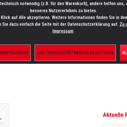
technisch notwendig (z.B. für den Warenkorb), andere helfen uns,
SALES-HOTLINE: +49 5451 5900-800
24/7: sales@lmp.de
besseres Nutzererlebnis zu bieten.
lick auf Alle akzeptieren. Weitere Informationen finden Sie in de
TE/SHOP
MARKEN
AKTUELLES
SERVICE
ÜBE
n Sie dazu einfach die Seite mit der Datenschutzerklärung auf.
Zu 
Impressum
 EINSTELLUNGEN
NUR TECHNISCH NOTWENDIGE AKZEPTIEREN
AL
ILE
Aktuelle 