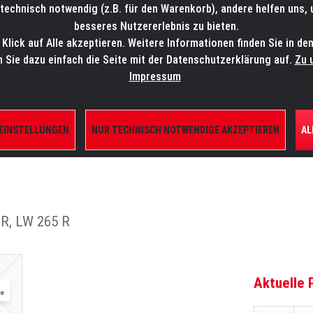
technisch notwendig (z.B. für den Warenkorb), andere helfen uns,
SALES-HOTLINE: +49 5451 5900-800
24/7: sales@lmp.de
besseres Nutzererlebnis zu bieten.
lick auf Alle akzeptieren. Weitere Informationen finden Sie in de
TE/SHOP
MARKEN
AKTUELLES
SERVICE
ÜBE
n Sie dazu einfach die Seite mit der Datenschutzerklärung auf.
Zu 
Impressum
 EINSTELLUNGEN
NUR TECHNISCH NOTWENDIGE AKZEPTIEREN
AL
ILE
 R, LW 265 R
Aktuelle 