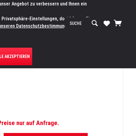
 unser Angebot zu verbessern und Ihnen ein
SERVICE-WERKSTATT
Service/Hilfe
Mein Konto
n Privatsphäre-Einstellungen, dort können Sie
R UNS
unseren Datenschutzbestimmungen.
Zum
LE AKZEPTIEREN
Preise nur auf Anfrage.