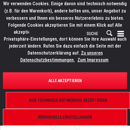
Wir verwenden Cookies. Einige davon sind technisch notwendig
(z.B. für den Warenkorb), andere helfen uns, unser Angebot zu
verbessern und Ihnen ein besseres Nutzererlebnis zu bieten.
Folgende Cookies akzeptieren Sie mit einem Klick auf Alle
akzeptieren. Weitere Informationen finden Sie in den
Privatsphäre-Einstellungen, dort können Sie Ihre Auswahl auch
jederzeit ändern. Rufen Sie dazu einfach die Seite mit der
Datenschutzerklärung auf.
Zu unseren
Datenschutzbestimmungen.
Zum Impressum
ÜBERSICHT
ERSATZTEILE
WORK Umlenkrollen
ALLE AKZEPTIEREN
perforierte Platte, (50mm Rolle) außen, LW 185 R,
LW 265 R
NUR TECHNISCH NOTWENDIGE AKZEPTIEREN
INDIVIDUELLE EINSTELLUNGEN