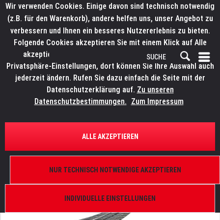
Wir verwenden Cookies. Einige davon sind technisch notwendig
(z.B. für den Warenkorb), andere helfen uns, unser Angebot zu
verbessern und Ihnen ein besseres Nutzererlebnis zu bieten.
Folgende Cookies akzeptieren Sie mit einem Klick auf Alle
akzeptieren. Weitere Informationen finden Sie in den
Privatsphäre-Einstellungen, dort können Sie Ihre Auswahl auch
jederzeit ändern. Rufen Sie dazu einfach die Seite mit der
Datenschutzerklärung auf.
Zu unseren
Datenschutzbestimmungen.
Zum Impressum
ÜBERSICHT
ERSATZTEILE
WORK LW 265 R
ALLE AKZEPTIEREN
Stahlseil mit Kausche
NUR TECHNISCH NOTWENDIGE AKZEPTIEREN
INDIVIDUELLE EINSTELLUNGEN