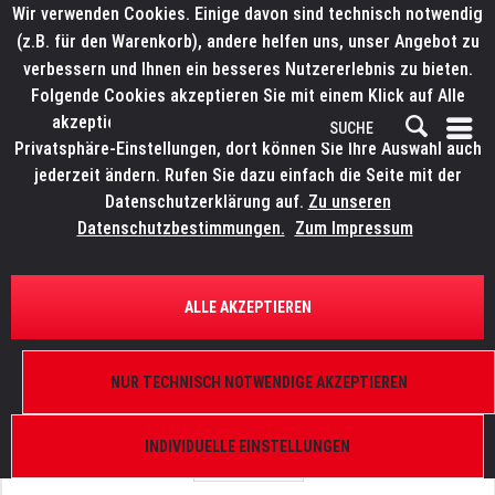
Wir verwenden Cookies. Einige davon sind technisch notwendig
(z.B. für den Warenkorb), andere helfen uns, unser Angebot zu
verbessern und Ihnen ein besseres Nutzererlebnis zu bieten.
Folgende Cookies akzeptieren Sie mit einem Klick auf Alle
akzeptieren. Weitere Informationen finden Sie in den
Privatsphäre-Einstellungen, dort können Sie Ihre Auswahl auch
jederzeit ändern. Rufen Sie dazu einfach die Seite mit der
Datenschutzerklärung auf.
Zu unseren
Datenschutzbestimmungen.
Zum Impressum
ÜBERSICHT
ERSATZTEILE
E-Work LW 461/476
ALLE AKZEPTIEREN
Sicherungsbolzen Schlitten
NUR TECHNISCH NOTWENDIGE AKZEPTIEREN
INDIVIDUELLE EINSTELLUNGEN