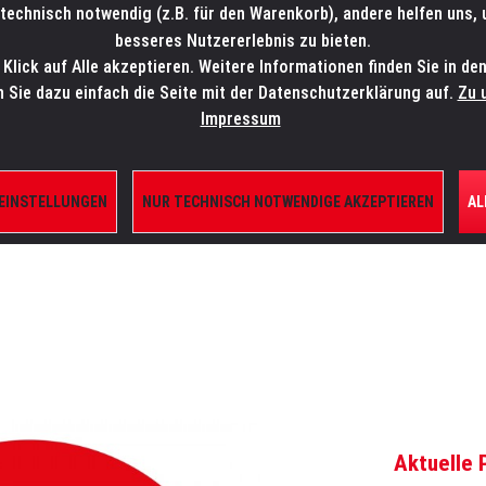
technisch notwendig (z.B. für den Warenkorb), andere helfen uns,
SALES-HOTLINE: +49 5451 5900-800
24/7: sales@lmp.de
besseres Nutzererlebnis zu bieten.
lick auf Alle akzeptieren. Weitere Informationen finden Sie in de
TE/SHOP
MARKEN
AKTUELLES
SERVICE
ÜBE
n Sie dazu einfach die Seite mit der Datenschutzerklärung auf.
Zu 
Impressum
 EINSTELLUNGEN
NUR TECHNISCH NOTWENDIGE AKZEPTIEREN
AL
EARING
Aktuelle 