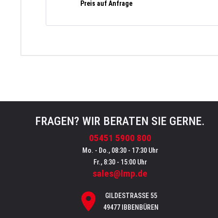
/h, 225 cbm, weiß
Preis auf Anfrage
FRAGEN? WIR BERATEN SIE GERNE.
05451 5900 800
Mo. - Do., 08:30 - 17:30 Uhr
Fr., 8:30 - 15:00 Uhr
sales@lmp.de
GILDESTRASSE 55
49477 IBBENBÜREN