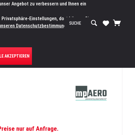
 unser Angebot zu verbessern und Ihnen ein
SERVICE-WERKSTATT
Service/Hilfe
Mein Konto
n Privatsphäre-Einstellungen, dort können Sie
R UNS
unseren Datenschutzbestimmungen.
Zum
LE AKZEPTIEREN
Preise nur auf Anfrage.