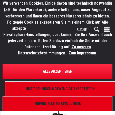
Wir verwenden Cookies. Einige davon sind technisch notwendig
(z.B. für den Warenkorb), andere helfen uns, unser Angebot zu
verbessern und Ihnen ein besseres Nutzererlebnis zu bieten.
Folgende Cookies akzeptieren Sie mit einem Klick auf Alle
akzeptieren. Weitere Informationen finden Sie in den
Privatsphäre-Einstellungen, dort können Sie Ihre Auswahl auch
jederzeit ändern. Rufen Sie dazu einfach die Seite mit der
Datenschutzerklärung auf.
Zu unseren
Datenschutzbestimmungen.
Zum Impressum
ÜBERSICHT
MOTOREN UND KETTENZÜGE
ALLE AKZEPTIEREN
CHAINMASTER Rigging Lift
500 kg D8+ Ultra, ohne Kette, 4m/min
NUR TECHNISCH NOTWENDIGE AKZEPTIEREN
INDIVIDUELLE EINSTELLUNGEN