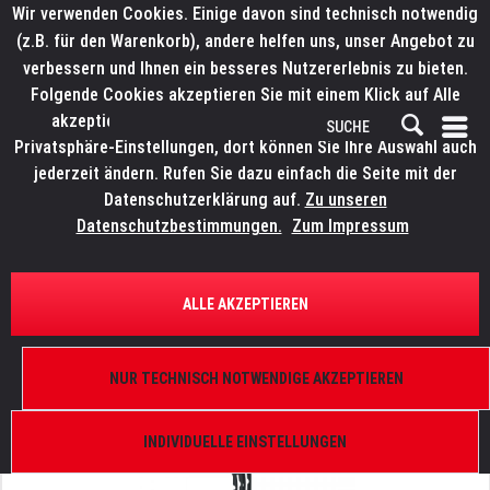
Wir verwenden Cookies. Einige davon sind technisch notwendig
(z.B. für den Warenkorb), andere helfen uns, unser Angebot zu
verbessern und Ihnen ein besseres Nutzererlebnis zu bieten.
Folgende Cookies akzeptieren Sie mit einem Klick auf Alle
akzeptieren. Weitere Informationen finden Sie in den
Privatsphäre-Einstellungen, dort können Sie Ihre Auswahl auch
jederzeit ändern. Rufen Sie dazu einfach die Seite mit der
Datenschutzerklärung auf.
Zu unseren
Datenschutzbestimmungen.
Zum Impressum
ÜBERSICHT
MOTOREN UND KETTENZÜGE
ALLE AKZEPTIEREN
CHAINMASTER Kettenspeicher FB012
40 m Kette D8+ Ultra 500 kg, 25 m Kette D8+ Ultra
NUR TECHNISCH NOTWENDIGE AKZEPTIEREN
1.000 kg
INDIVIDUELLE EINSTELLUNGEN