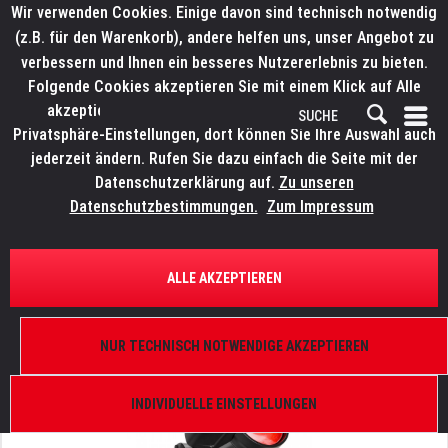
Wir verwenden Cookies. Einige davon sind technisch notwendig
(z.B. für den Warenkorb), andere helfen uns, unser Angebot zu
verbessern und Ihnen ein besseres Nutzererlebnis zu bieten.
Folgende Cookies akzeptieren Sie mit einem Klick auf Alle
akzeptieren. Weitere Informationen finden Sie in den
Privatsphäre-Einstellungen, dort können Sie Ihre Auswahl auch
jederzeit ändern. Rufen Sie dazu einfach die Seite mit der
Datenschutzerklärung auf.
Zu unseren
Datenschutzbestimmungen.
Zum Impressum
ÜBERSICHT
VERFOLGERSYSTEME
ALLE AKZEPTIEREN
ELATION Proteus Brutus FS
IP 66, 1.200 W, 3°-35°, DMX 512-A (RDM), ArtNet,
NUR TECHNISCH NOTWENDIGE AKZEPTIEREN
sACN, FIL Case-Einsatz
INDIVIDUELLE EINSTELLUNGEN