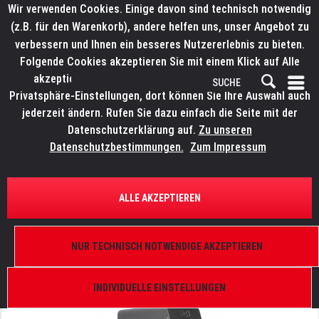
Wir verwenden Cookies. Einige davon sind technisch notwendig
(z.B. für den Warenkorb), andere helfen uns, unser Angebot zu
verbessern und Ihnen ein besseres Nutzererlebnis zu bieten.
Folgende Cookies akzeptieren Sie mit einem Klick auf Alle
akzeptieren. Weitere Informationen finden Sie in den
Privatsphäre-Einstellungen, dort können Sie Ihre Auswahl auch
jederzeit ändern. Rufen Sie dazu einfach die Seite mit der
Datenschutzerklärung auf.
Zu unseren
Datenschutzbestimmungen.
Zum Impressum
ÜBERSICHT
NEBEL UND EFFEKTE
ALLE AKZEPTIEREN
MAGMATIC Magma Prime
Hazer auf Verdampfer-Basis, 700 W, DMX-512 A
NUR TECHNISCH NOTWENDIGE AKZEPTIEREN
(RDM)
INDIVIDUELLE EINSTELLUNGEN