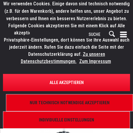
Wir verwenden Cookies. Einige davon sind technisch notwendig
(z.B. für den Warenkorb), andere helfen uns, unser Angebot zu
verbessern und Ihnen ein besseres Nutzererlebnis zu bieten.
Folgende Cookies akzeptieren Sie mit einem Klick auf Alle
akzeptieren. Weitere Informationen finden Sie in den
Privatsphäre-Einstellungen, dort können Sie Ihre Auswahl auch
jederzeit ändern. Rufen Sie dazu einfach die Seite mit der
Datenschutzerklärung auf.
Zu unseren
Datenschutzbestimmungen.
Zum Impressum
ÜBERSICHT
SCHEINWERFER UND KOMPONENTEN
ALLE AKZEPTIEREN
ELATION KL Fresnel 8 FC P.O.
10°-50°, 500 W, RGBMA, DMX 512-A, inkl.
NUR TECHNISCH NOTWENDIGE AKZEPTIEREN
Torblende, FFR, TV-Zapfen 28 mm
INDIVIDUELLE EINSTELLUNGEN