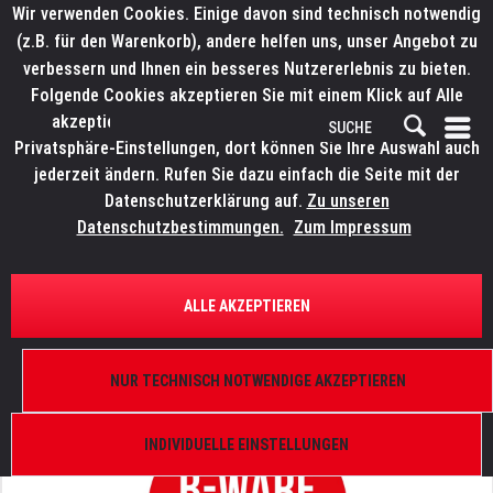
Wir verwenden Cookies. Einige davon sind technisch notwendig
(z.B. für den Warenkorb), andere helfen uns, unser Angebot zu
verbessern und Ihnen ein besseres Nutzererlebnis zu bieten.
Folgende Cookies akzeptieren Sie mit einem Klick auf Alle
akzeptieren. Weitere Informationen finden Sie in den
Privatsphäre-Einstellungen, dort können Sie Ihre Auswahl auch
jederzeit ändern. Rufen Sie dazu einfach die Seite mit der
Datenschutzerklärung auf.
Zu unseren
Datenschutzbestimmungen.
Zum Impressum
ÜBERSICHT
SCHWANENHALSLEUCHTEN
ALLE AKZEPTIEREN
LITTLITE BNC, 18"/45 cm
Gehäuse, Sockel,Dimmer,L-4/18A
NUR TECHNISCH NOTWENDIGE AKZEPTIEREN
INDIVIDUELLE EINSTELLUNGEN