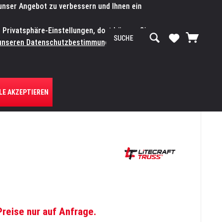
 unser Angebot zu verbessern und Ihnen ein
SERVICE-WERKSTATT
Service/Hilfe
Mein Konto
n Privatsphäre-Einstellungen, dort können Sie
R UNS
unseren Datenschutzbestimmungen.
Zum
LE AKZEPTIEREN
Preise nur auf Anfrage.