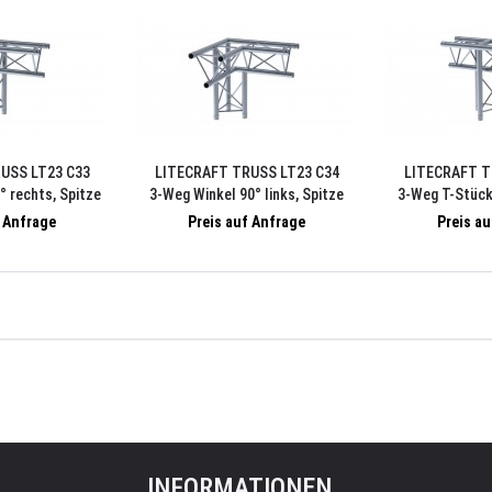
USS LT23 C33
LITECRAFT TRUSS LT23 C34
LITECRAFT T
° rechts, Spitze
3-Weg Winkel 90° links, Spitze
3-Weg T-Stück 
Verbindersatz
unten, inkl. Verbindersatz
unten, inkl.
f Anfrage
Preis auf Anfrage
Preis a
INFORMATIONEN