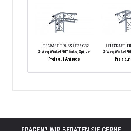
LITECRAFT TRUSS LT23 C32
LITECRAFT TR
3-Weg Winkel 90° links, Spitze
3-Weg Winkel 90
oben, inkl. Verbindersatz
unten, inkl. 
Preis auf Anfrage
Preis au
FRAGEN? WIR BERATEN SIE GERNE.