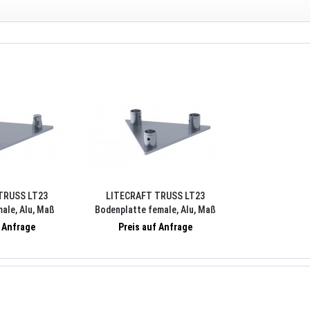
TRUSS LT23
LITECRAFT TRUSS LT23
ale, Alu, Maß
Bodenplatte female, Alu, Maß
russpin, 3xRClip,
275x5mm, inkl.3xTrusspin, 3xRClip,
f Anfrage
Preis auf Anfrage
natur
Alu natur