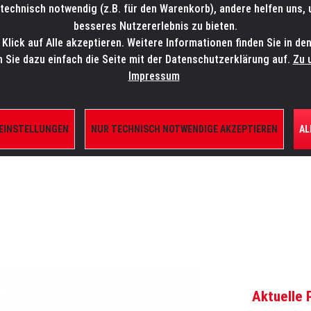
technisch notwendig (z.B. für den Warenkorb), andere helfen uns,
SALES-HOTLINE: +49 5451 5900-800
24/7: sales@lmp.de
besseres Nutzererlebnis zu bieten.
lick auf Alle akzeptieren. Weitere Informationen finden Sie in de
TE/SHOP
MARKEN
AKTUELLES
SERVICE
ÜBE
n Sie dazu einfach die Seite mit der Datenschutzerklärung auf.
Zu 
Impressum
 EINSTELLUNGEN
NUR TECHNISCH NOTWENDIGE AKZEPTIEREN
AL
EN
Aktuelle 