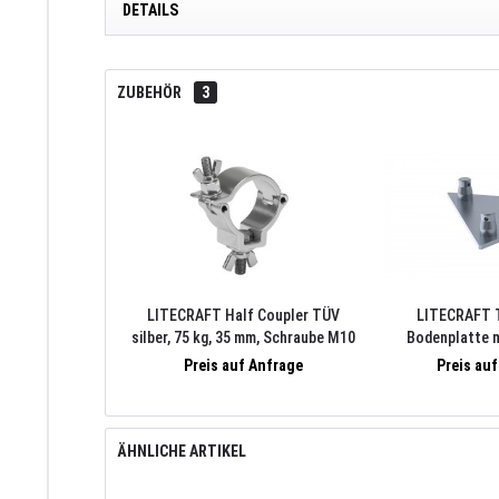
DETAILS
ZUBEHÖR
3
LITECRAFT Half Coupler TÜV
LITECRAFT 
silber, 75 kg, 35 mm, Schraube M10
Bodenplatte m
275x5mm, inkl.3xT
Preis auf Anfrage
Preis au
Alu 
ÄHNLICHE ARTIKEL