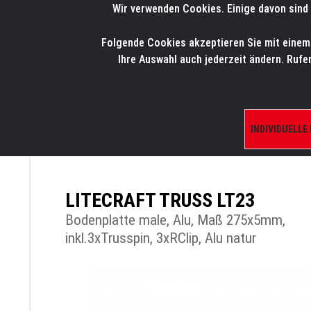
Wir verwenden Cookies. Einige davon sind 
LMP
.
ONLINE-SHOP
Folgende Cookies akzeptieren Sie mit einem K
HOME
PRODUK
Ihre Auswahl auch jederzeit ändern. Rufe
INDIVIDUELLE
ÜBERSICHT
PRODUKTE/SHOP
TRAVERS
LITECRAFT TRUSS LT23
Bodenplatte male, Alu, Maß 275x5mm,
inkl.3xTrusspin, 3xRClip, Alu natur