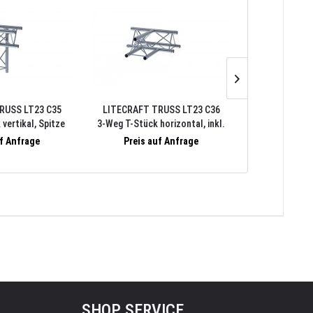
RUSS LT23 C35
LITECRAFT TRUSS LT23 C36
LITECRAFT 
vertikal, Spitze
3-Weg T-Stück horizontal, inkl.
3-Weg T-Stück
 Verbindersatz
Verbindersatz
oben, inkl
uf Anfrage
Preis auf Anfrage
Preis 
SHOP SERVICE