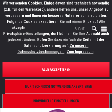
Wir verwenden Cookies. Einige davon sind technisch notwendig
(z.B. für den Warenkorb), andere helfen uns, unser Angebot zu
verbessern und Ihnen ein besseres Nutzererlebnis zu bieten.
Folgende Cookies akzeptieren Sie mit einem Klick auf Alle
akzeptieren. Weitere Informationen finden Sie in den
Privatsphäre-Einstellungen, dort können Sie Ihre Auswahl auch
jederzeit ändern. Rufen Sie dazu einfach die Seite mit der
Datenschutzerklärung auf.
Zu unseren
Datenschutzbestimmungen.
Zum Impressum
ÜBERSICHT
VISUALISIERUNGEN
ALLE AKZEPTIEREN
CAPTURE 2026 Quartet Edition
Lizenz, 4 DMX/ArtNet Universen, 4
NUR TECHNISCH NOTWENDIGE AKZEPTIEREN
MediaServer/Video Streams, 4 Laser Streams,
PC/Mac
INDIVIDUELLE EINSTELLUNGEN