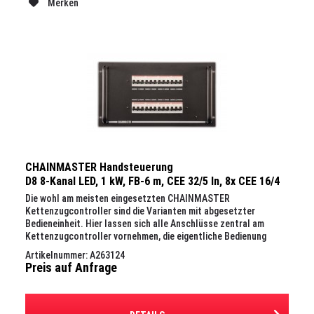
Merken
CHAINMASTER Handsteuerung
D8 8-Kanal LED, 1 kW, FB-6 m, CEE 32/5 In, 8x CEE 16/4
Out, 19", 6 HE
Die wohl am meisten eingesetzten CHAINMASTER
Kettenzugcontroller sind die Varianten mit abgesetzter
Bedieneinheit. Hier lassen sich alle Anschlüsse zentral am
Kettenzugcontroller vornehmen, die eigentliche Bedienung
erfolgt über das...
Artikelnummer: A263124
Preis auf Anfrage