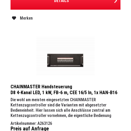
DETAILS
Merken
CHAINMASTER Handsteuerung
D8 4-Kanal LED, 1 kW, FB-6 m, CEE 16/5 In, 1x HAN-B16
Out, 19", 4 HE
Die wohl am meisten eingesetzten CHAINMASTER
Kettenzugcontroller sind die Varianten mit abgesetzter
Bedieneinheit. Hier lassen sich alle Anschlüsse zentral am
Kettenzugcontroller vornehmen, die eigentliche Bedienung
erfolgt über das...
Artikelnummer: A263126
Preis auf Anfrage