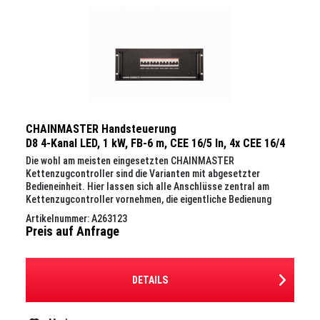
CHAINMASTER Handsteuerung
D8 4-Kanal LED, 1 kW, FB-6 m, CEE 16/5 In, 4x CEE 16/4
Out, 19", 4 HE
Die wohl am meisten eingesetzten CHAINMASTER
Kettenzugcontroller sind die Varianten mit abgesetzter
Bedieneinheit. Hier lassen sich alle Anschlüsse zentral am
Kettenzugcontroller vornehmen, die eigentliche Bedienung
erfolgt über das...
Artikelnummer: A263123
Preis auf Anfrage
DETAILS