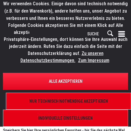
Wir verwenden Cookies. Einige davon sind technisch notwendig
(z.B. für den Warenkorb), andere helfen uns, unser Angebot zu
verbessern und Ihnen ein besseres Nutzererlebnis zu bieten.
Folgende Cookies akzeptieren Sie mit einem Klick auf Alle
akzeptieren. Weitere Informationen finden Sie in den
Privatsphäre-Einstellungen, dort können Sie Ihre Auswahl auch
jederzeit ändern. Rufen Sie dazu einfach die Seite mit der
Datenschutzerklärung auf.
Zu unseren
Merkzettel
Datenschutzbestimmungen.
Zum Impressum
Möglicherweise funktioniert der Merkzettel nicht
ALLE AKZEPTIEREN
Ordnungsgemäß.
Bitte stelle sicher, dass die Cookies für den Merkzettel
zugelassen sind.
NUR TECHNISCH NOTWENDIGE AKZEPTIEREN
Mein Merkzettel
INDIVIDUELLE EINSTELLUNGEN
Umbenennen
|
Löschen
Speichern Sie hier Ihre persönlichen Favoriten - bis Sie das nächste Mal