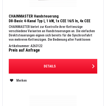
CHAINMASTER Handsteuerung
D8-Basic 4-Kanal Typ I, 1 kW, 1x CEE 16/5 In, 4x CEE
16/4, Out, 19", 4 HE
CHAINMASTER bietet zur Kontrolle ihrer Kettenzüge
verschiedene Varianten an Handsteuerungen an. Die einfachen
Direktsteuerungen eignen sich bereits für die Synchronfahrt
von mehreren Kettenzügen. Die Bedienung aller Funktionen
erfolgt...
Artikelnummer: A263122
Preis auf Anfrage
DETAILS
Merken