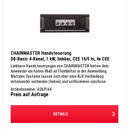
CHAINMASTER Handsteuerung
D8-Basic 4-Kanal, 1 kW, linkbar, CEE 16/5 In, 4x CEE
16/4 Out, 19", 4 HE
Linkbare Handsteuerungen von CHAINMASTER bieten dem
Anwender ein hohes Maß an Flexibilität in der Anwendung.
Multiple Systeme lassen sich über eine XLR Verbindung
miteinander verbinden (linken) und vollkommen synchron
ansteuern. Gerade...
Artikelnummer: A263164
Preis auf Anfrage
DETAILS