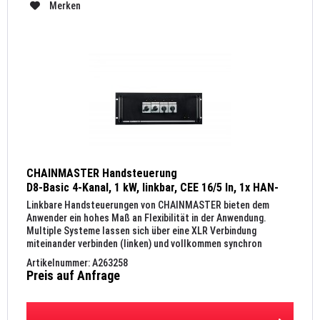
Merken
CHAINMASTER Handsteuerung
D8-Basic 4-Kanal, 1 kW, linkbar, CEE 16/5 In, 1x HAN-
B16 Out, 19", 4 HE
Linkbare Handsteuerungen von CHAINMASTER bieten dem
Anwender ein hohes Maß an Flexibilität in der Anwendung.
Multiple Systeme lassen sich über eine XLR Verbindung
miteinander verbinden (linken) und vollkommen synchron
ansteuern. Gerade...
Artikelnummer: A263258
Preis auf Anfrage