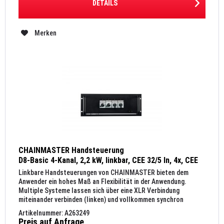
DETAILS
Merken
CHAINMASTER Handsteuerung
D8-Basic 4-Kanal, 2,2 kW, linkbar, CEE 32/5 In, 4x, CEE
16/4 Out, 19", 4 HE
Linkbare Handsteuerungen von CHAINMASTER bieten dem
Anwender ein hohes Maß an Flexibilität in der Anwendung.
Multiple Systeme lassen sich über eine XLR Verbindung
miteinander verbinden (linken) und vollkommen synchron
ansteuern. Gerade...
Artikelnummer: A263249
Preis auf Anfrage