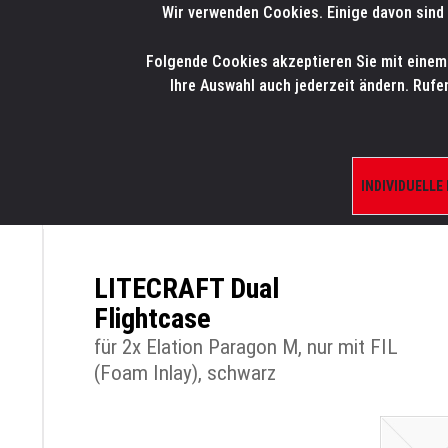
Wir verwenden Cookies. Einige davon sind 
LMP
.
ONLINE-SHOP
Folgende Cookies akzeptieren Sie mit einem K
HOME
PRODUK
Ihre Auswahl auch jederzeit ändern. Rufe
INDIVIDUELLE
ÜBERSICHT
PRODUKTE/SHOP
FLIGHTCA
LITECRAFT Dual
Flightcase
für 2x Elation Paragon M, nur mit FIL
(Foam Inlay), schwarz