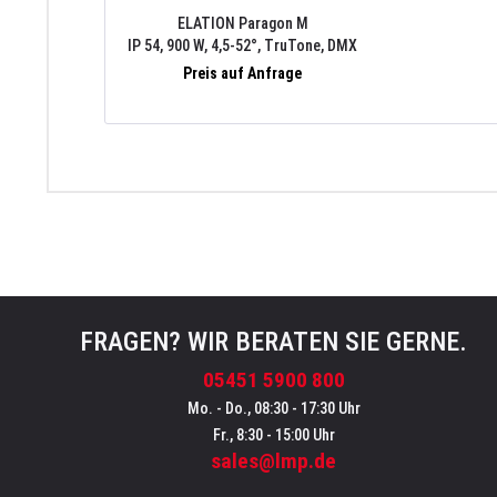
ELATION Paragon M
IP 54, 900 W, 4,5-52°, TruTone, DMX
512-A (RDM), ArtNet, sACN, FIL
Preis auf Anfrage
Case-Einsatz, Wechseloptik
FRAGEN? WIR BERATEN SIE GERNE.
05451 5900 800
Mo. - Do., 08:30 - 17:30 Uhr
Fr., 8:30 - 15:00 Uhr
sales@lmp.de