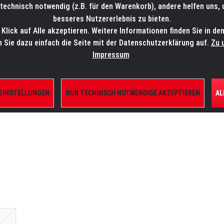
technisch notwendig (z.B. für den Warenkorb), andere helfen uns,
SALES-HOTLINE: +49 5451 5900-800
24/7: sales@lmp.de
besseres Nutzererlebnis zu bieten.
lick auf Alle akzeptieren. Weitere Informationen finden Sie in de
TE/SHOP
MARKEN
AKTUELLES
SERVICE
ÜBE
n Sie dazu einfach die Seite mit der Datenschutzerklärung auf.
Zu 
Impressum
 EINSTELLUNGEN
NUR TECHNISCH NOTWENDIGE AKZEPTIEREN
AL
SES