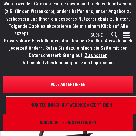
Wir verwenden Cookies. Einige davon sind technisch notwendig
(z.B. für den Warenkorb), andere helfen uns, unser Angebot zu
verbessern und Ihnen ein besseres Nutzererlebnis zu bieten.
Folgende Cookies akzeptieren Sie mit einem Klick auf Alle
akzeptieren. Weitere Informationen finden Sie in den
Privatsphäre-Einstellungen, dort können Sie Ihre Auswahl auch
jederzeit ändern. Rufen Sie dazu einfach die Seite mit der
Datenschutzerklärung auf.
Zu unseren
Datenschutzbestimmungen.
Zum Impressum
ÜBERSICHT
SCHEINWERFER UND KOMPONENTEN
ALLE AKZEPTIEREN
LITECRAFT WashXTC CRMX
32x RGBW LED, 10°/25°/40°, DMX 512-A, schwarz,
NUR TECHNISCH NOTWENDIGE AKZEPTIEREN
IP65
INDIVIDUELLE EINSTELLUNGEN