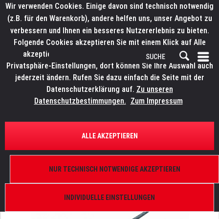
Wir verwenden Cookies. Einige davon sind technisch notwendig
(z.B. für den Warenkorb), andere helfen uns, unser Angebot zu
verbessern und Ihnen ein besseres Nutzererlebnis zu bieten.
Folgende Cookies akzeptieren Sie mit einem Klick auf Alle
akzeptieren. Weitere Informationen finden Sie in den
Privatsphäre-Einstellungen, dort können Sie Ihre Auswahl auch
jederzeit ändern. Rufen Sie dazu einfach die Seite mit der
Datenschutzerklärung auf.
Zu unseren
Datenschutzbestimmungen.
Zum Impressum
ÜBERSICHT
ANSCHLAGSMATERIAL
ALLE AKZEPTIEREN
LITECRAFT Stahlseil 16 mm
Max. 2.700 kg, 300 cm, beidseitig gekauscht, silber
NUR TECHNISCH NOTWENDIGE AKZEPTIEREN
INDIVIDUELLE EINSTELLUNGEN