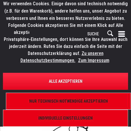
Wir verwenden Cookies. Einige davon sind technisch notwendig
(z.B. für den Warenkorb), andere helfen uns, unser Angebot zu
verbessern und Ihnen ein besseres Nutzererlebnis zu bieten.
Folgende Cookies akzeptieren Sie mit einem Klick auf Alle
akzeptieren. Weitere Informationen finden Sie in den
Privatsphäre-Einstellungen, dort können Sie Ihre Auswahl auch
jederzeit ändern. Rufen Sie dazu einfach die Seite mit der
Datenschutzerklärung auf.
Zu unseren
Datenschutzbestimmungen.
Zum Impressum
ÜBERSICHT
ANSCHLAGSMATERIAL
ALLE AKZEPTIEREN
LITECRAFT Saveking®
Sicherungsseil, 3 mm, beidseitig gekauscht, 60 cm,
NUR TECHNISCH NOTWENDIGE AKZEPTIEREN
max. 20/30 kg nach DGUV, Kettenglied 5 mm,
schwarz
INDIVIDUELLE EINSTELLUNGEN