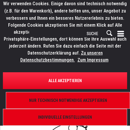
Wir verwenden Cookies. Einige davon sind technisch notwendig
(z.B. für den Warenkorb), andere helfen uns, unser Angebot zu
verbessern und Ihnen ein besseres Nutzererlebnis zu bieten.
Folgende Cookies akzeptieren Sie mit einem Klick auf Alle
akzeptieren. Weitere Informationen finden Sie in den
Privatsphäre-Einstellungen, dort können Sie Ihre Auswahl auch
jederzeit ändern. Rufen Sie dazu einfach die Seite mit der
Datenschutzerklärung auf.
Zu unseren
Datenschutzbestimmungen.
Zum Impressum
ÜBERSICHT
ANSCHLAGSMATERIAL
ALLE AKZEPTIEREN
LITECRAFT Saveking®
Sicherungsseil, 4 mm, beidseitig gekauscht, 60 cm,
NUR TECHNISCH NOTWENDIGE AKZEPTIEREN
max. 40/60 kg nach DGUV, Kettenglied 6 mm,
schwarz
INDIVIDUELLE EINSTELLUNGEN