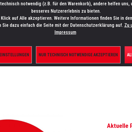
technisch notwendig (z.B. für den Warenkorb), andere helfen uns,
SALES-HOTLINE: +49 5451 5900-800
24/7: sales@lmp.de
besseres Nutzererlebnis zu bieten.
lick auf Alle akzeptieren. Weitere Informationen finden Sie in de
TE/SHOP
MARKEN
AKTUELLES
SERVICE
ÜBE
n Sie dazu einfach die Seite mit der Datenschutzerklärung auf.
Zu 
Impressum
 EINSTELLUNGEN
NUR TECHNISCH NOTWENDIGE AKZEPTIEREN
AL
 STROBES UND EFFEKTE
Aktuelle 