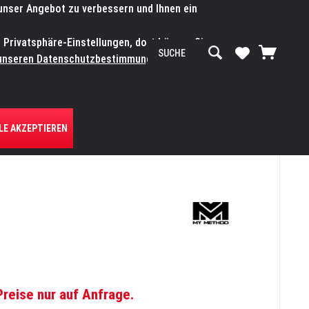
 unser Angebot zu verbessern und Ihnen ein
SERVICE-WERKSTATT
Service/Hilfe
Mein Konto
n Privatsphäre-Einstellungen, dort können Sie
R UNS
unseren Datenschutzbestimmungen.
Zum
LE AKZEPTIEREN
Preise nur auf Anfrage.