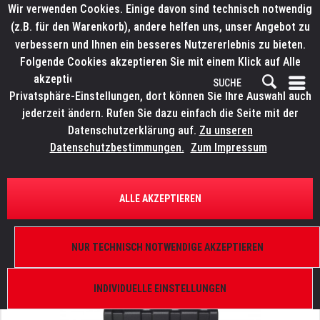
Wir verwenden Cookies. Einige davon sind technisch notwendig
(z.B. für den Warenkorb), andere helfen uns, unser Angebot zu
verbessern und Ihnen ein besseres Nutzererlebnis zu bieten.
Folgende Cookies akzeptieren Sie mit einem Klick auf Alle
akzeptieren. Weitere Informationen finden Sie in den
Privatsphäre-Einstellungen, dort können Sie Ihre Auswahl auch
jederzeit ändern. Rufen Sie dazu einfach die Seite mit der
Datenschutzerklärung auf.
Zu unseren
Datenschutzbestimmungen.
Zum Impressum
ÜBERSICHT
DMX-TOOLS
ALLE AKZEPTIEREN
VISUAL PRODUCTIONS DMXMerger
DMX-Merger, 6-fach, Klemmleiste, DIN
NUR TECHNISCH NOTWENDIGE AKZEPTIEREN
INDIVIDUELLE EINSTELLUNGEN