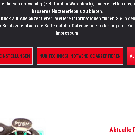
technisch notwendig (z.B. für den Warenkorb), andere helfen uns,
SALES-HOTLINE: +49 5451 5900-800
24/7: sales@lmp.de
besseres Nutzererlebnis zu bieten.
lick auf Alle akzeptieren. Weitere Informationen finden Sie in de
TE/SHOP
MARKEN
AKTUELLES
SERVICE
ÜBE
n Sie dazu einfach die Seite mit der Datenschutzerklärung auf.
Zu 
Impressum
 EINSTELLUNGEN
NUR TECHNISCH NOTWENDIGE AKZEPTIEREN
AL
ILE
Aktuelle 