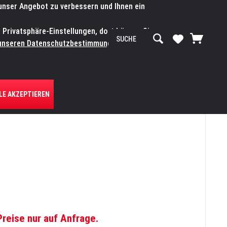
 unser Angebot zu verbessern und Ihnen ein
SERVICE-WERKSTATT
Service/Hilfe
Mein Konto
n Privatsphäre-Einstellungen, dort können Sie
R UNS
unseren Datenschutzbestimmungen.
Zum
LE AKZEPTIEREN
Preise nur auf Anfrage.