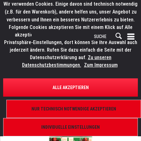
Wir verwenden Cookies. Einige davon sind technisch notwendig
(z.B. für den Warenkorb), andere helfen uns, unser Angebot zu
verbessern und Ihnen ein besseres Nutzererlebnis zu bieten.
Folgende Cookies akzeptieren Sie mit einem Klick auf Alle
akzeptieren. Weitere Informationen finden Sie in den
Privatsphäre-Einstellungen, dort können Sie Ihre Auswahl auch
jederzeit ändern. Rufen Sie dazu einfach die Seite mit der
Datenschutzerklärung auf.
Zu unseren
Datenschutzbestimmungen.
Zum Impressum
ÜBERSICHT
ERSATZTEILE
ELATION 9900008551
ALLE AKZEPTIEREN
SixBar 1000 IP, Display Platine
NUR TECHNISCH NOTWENDIGE AKZEPTIEREN
INDIVIDUELLE EINSTELLUNGEN