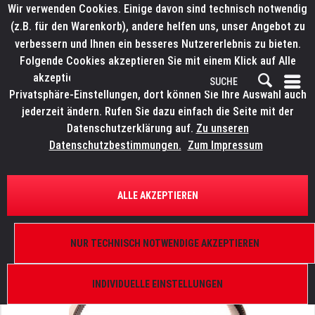
Wir verwenden Cookies. Einige davon sind technisch notwendig
(z.B. für den Warenkorb), andere helfen uns, unser Angebot zu
verbessern und Ihnen ein besseres Nutzererlebnis zu bieten.
Folgende Cookies akzeptieren Sie mit einem Klick auf Alle
akzeptieren. Weitere Informationen finden Sie in den
Privatsphäre-Einstellungen, dort können Sie Ihre Auswahl auch
jederzeit ändern. Rufen Sie dazu einfach die Seite mit der
Datenschutzerklärung auf.
Zu unseren
Datenschutzbestimmungen.
Zum Impressum
ÜBERSICHT
ERSATZTEILE
ELATION 9900007556
ALLE AKZEPTIEREN
ACL 360 Roll, PAN Riemen
NUR TECHNISCH NOTWENDIGE AKZEPTIEREN
INDIVIDUELLE EINSTELLUNGEN